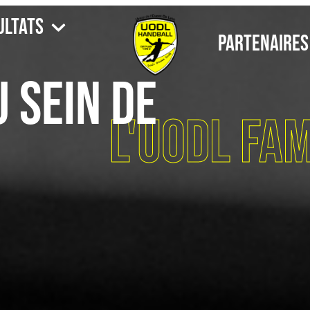
ultats
Partenaires
 sein de
L'UODL Fam